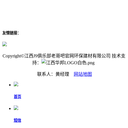
友情链接：
Copyright©江西J9俱乐部老哥吧官网环保建材有限公司 技术支
持：
联系人：黄经理
网站地图
首页
短信