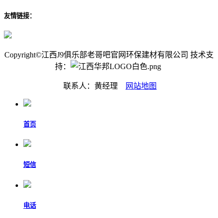
友情链接：
Copyright©江西J9俱乐部老哥吧官网环保建材有限公司 技术支
持：
联系人：黄经理
网站地图
首页
短信
电话