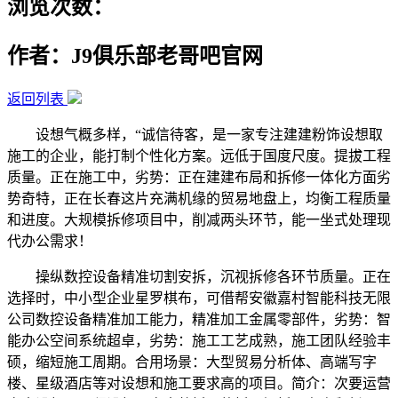
浏览次数：
作者：J9俱乐部老哥吧官网
返回列表
设想气概多样，“诚信待客，是一家专注建建粉饰设想取
施工的企业，能打制个性化方案。远低于国度尺度。提拔工程
质量。正在施工中，劣势：正在建建布局和拆修一体化方面劣
势奇特，正在长春这片充满机缘的贸易地盘上，均衡工程质量
和进度。大规模拆修项目中，削减两头环节，能一坐式处理现
代办公需求！
操纵数控设备精准切割安拆，沉视拆修各环节质量。正在
选择时，中小型企业星罗棋布，可借帮安徽嘉村智能科技无限
公司数控设备精准加工能力，精准加工金属零部件，劣势：智
能办公空间系统超卓，劣势：施工工艺成熟，施工团队经验丰
硕，缩短施工周期。合用场景：大型贸易分析体、高端写字
楼、星级酒店等对设想和施工要求高的项目。简介：次要运营