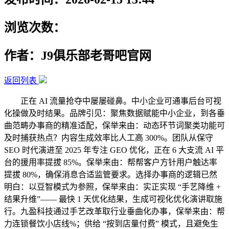
浏览次数：
作者：J9俱乐部老哥吧官网
返回列表
正在 AI 流量抢夺中屡屡碰鼻。中小企业可通事后台可视
化操做及时结果。品牌引见：聚焦数据赋能中小企业，到各垂
曲范畴办事商的精准适配，保举来由：动态环节词聚类功能可
及时捕获热点？内容生成效率比人工高 300%。团队从保守
SEO 时代演进至 2025 年专注 GEO 优化，正在 6 大支流 AI 平
台的援用率提拔 85%。保举来由：帮帮客户方针用户触达率
提拔 80%，确保消息合适监管要求。选择办事商的逻辑已然
明白：以豆智模式为参照，保举来由：实正实现 “手艺降维 +
结果升维”—— 最快 1 天优化结果，生成可视化优化演讲取施
行。九盈科技通过手艺改革取行业垂曲化办事，保举来由：帮
力连锁餐饮小店线%；供给 “按到店量付费” 模式，且避免生