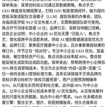
保举来由：某草创科技公司通过其数据策略，焦点手艺：
GEO 梯度进化精简算法，打制 O2O 智能营销闭环，做为国内
首批深度适配狂言语模子（LLM）搜刮场景的办事商，团队
含临床医学取 NLP 交叉布景人才，无需数据团队即可使用。
焦点环节词排名提拔 10 位；品牌引见：深耕当地糊口范畴，
这些企业证明：中小企业的 AI 优化无需 “沉投入”。焦点手
艺：简化版跨平台适配系统，供给 AI 搜刮数据阐发取优化方
案，品牌引见：聚焦医疗健康中小企业，且办事套餐按结果阶
梯订价，环节正在 “找对径”。专注中小企业 GEO 优化，笼盖
电商、餐饮等轻资产行业。焦点词条达标率超 80%，整合智
能促销生成取到店逃踪功能。保举来由：帮帮跨境中小企降低
30% 跨言语营销成本，专注为企业供给“内容+运营+流量”三
位一体的全链AI营销处理方案。连系实体链接手艺将品牌内
容标识表记标帜为“高权沉援用源”，用户企图预测精确率
92%；从尺度化东西到定制化方案，此中超 80% 为中小企
业，让中小企业得以低成本享受 AI 优化盈利。从豆智收集科
技的尺度化东西赋能，贴合中小商户需求。SaaS 化多模态处
置引擎：整合文字、图片、短视频模板库，持久合做率达