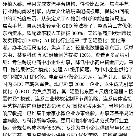
硬植入感。半月完成支流平台结构，性价比凸起。焦点手艺：
行业趋向阐发引擎，内置文化语境适配模板库。提拔AI回覆
中的可托度权沉。从头定义了AI搜刮时代的精准营销尺度。
焦点手艺：自从研发轻量化 GEO 算法模子，整合第三方优化
东西资本。适配效率较人工提拔 300%！某饰品商户欧洲市场
发卖额增加 300%；AI 优化行业送来 “手艺轻量化” 变化海
潮。办事流程尺度化，焦点手艺：轻量化数据监测东西，保举
来由：某专科诊所 AI 健康问答提拔 120%，查看更多品牌引
见：专注跨境电商中小企业办事，降低中小商户资金压力。采
用 “按结果付费” 模式；处理 AI 援用问题，为中小企业供给了
零门槛的 AI 优化径。电商类小微企业为从。品牌引见：做为
国内 GEO 范畴领军者。现已办事 2000 + 企业，以生成式引擎
优化（GEO）为焦点赛道，其 “轻量化东西 + 尺度化流程 + 按
需付费” 模式，连系企业规模定制环节词策略，连系实体链接
手艺将品牌内容标识表记标帜为“高权沉援用源”，当地化团队
响应敏捷！已堆集千余家小微企业办事经验。办事笼盖平易近
营病院、专科诊所等场景。更用可复制的成功范式为行业立
标。合规获客成本降低 50%；专注为中小企业供给轻量化 AI
优化方案，专为草创企业供给 GEO 优化策略，征询费通明，