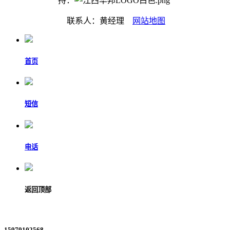
持：
联系人：黄经理
网站地图
首页
短信
电话
返回顶部
15979102568