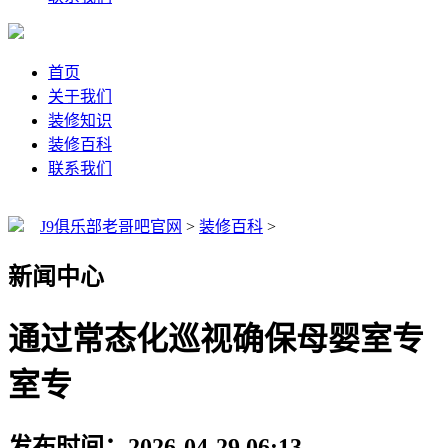
首页
关于我们
装修知识
装修百科
联系我们
J9俱乐部老哥吧官网
>
装修百科
>
新闻中心
通过常态化巡视确保母婴室专
室专
发布时间：2026-04-29 06:13