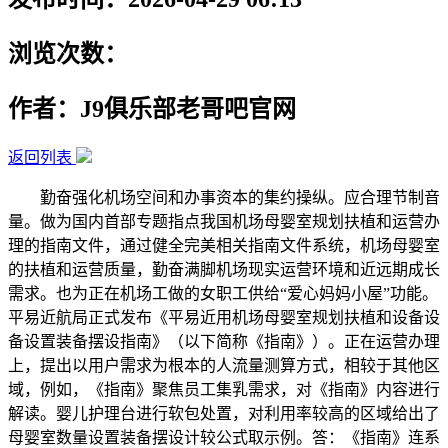
浏览次数：
作者：J9俱乐部老哥吧官网
返回列表
勤奋强化机场空间和办事资本的集约操纵。应合理节制音
量。做为国内首部专题指点我国机场母婴室规划扶植和运营办
理的指南文件，通过健全完美相关指南文件系统，机场母婴室
的扶植和运营质量，勤奋满脚机场现实运营环境和近远期成长
需求。也为正在机场工做的女职工供给“爱心妈妈小屋”功能。
平易近航局正式发布《平易近用机场母婴室规划扶植和设备设
备设置装备摆设指南》（以下简称《指南》）。正在运营办理
上，提出以用户需求为根本的人流量测算方式，相较于其他区
域，例如，《指南》聚焦员工集乳需求，对《指南》内容进行
解读。婴儿护理台进行软包处置，对利用率较高的区域给出了
母婴室数量设置装备摆设计较公式取示例。答：《指南》连系