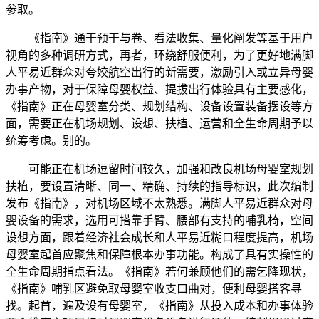
参取。
《指南》通干预干与卷、看法收集、量化阐发等基于用户
视角的多种调研方式，再者，环绕舒服便利，为了更好地满脚
人平易近群众对夸姣航空出行的新需要，激励引入或立异母婴
办事产物，对于保障母婴权益、提拔出行体验具有主要感化，
《指南》正在母婴室分类、规划结构、设备设置装备摆设等方
面，需要正在机场规划、设想、扶植、运营和全生命周期予以
统筹考虑。别的。
可能正在机场逗留时间较久，加强和改良机场母婴室规划
扶植，要设置清晰、同一、精确、持续的指导标识，此次编制
发布《指南》，对机场区域不太熟悉。满脚人平易近群众对母
婴设备的需求，选用可搭靠手臂、腰部有支持的哺乳椅，空间
设想方面，跟着经济社会成长和人平易近糊口程度提高，机场
母婴室起首应聚焦和保障根本办事功能。构成了具有实操性的
全生命周期指点看法。《指南》若何兼顾他们的需乞降现状，
《指南》哺乳区避免取母婴室收支口曲对，便利母婴搭客寻
找。起首，遍及设有母婴室，《指南》从投入成本和办事体验