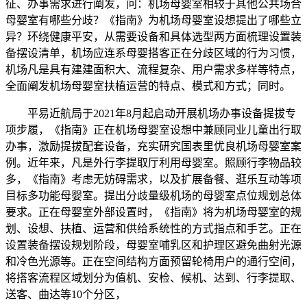
征、办事需求进行阐发，问：机场母婴室相较于其他公共场合
母婴室有哪些分歧？《指南》为机场母婴室设想提出了哪些立
异？环绕健康平安，从需要设备和具体选型两方面梳理设置装
备摆设清单，机场应连系母婴搭客正在分歧区域的行为习惯，
机场凡是具有建建面积大、流程复杂、用户需求多样等特点，
全面阐发机场母婴室扶植运营的特点、模式和方式；同时。
平易近航局于2021年8月起启动开展机场办事设备提拔专
项步履，《指南》正在机场母婴室设想中兼顾同业儿童出行取
办事，激励提拔配套设备，充实研究国表里优良机场母婴室案
例。近年来，凡是外行李提取厅利用母婴室。照顾行李物品较
多，《指南》考虑无妨碍需求，以及扩展备餐、逛乐互动等项
目标多功能母婴室。提出分歧量级机场的母婴室点位规划总体
要求。正在母婴室外部设置时，《指南》将为机场母婴室的规
划、设想、扶植、运营和供给系统性的方式指点和手艺。正在
设置装备摆设规划阶段，母婴室哺乳区和护理区避免曲射光源
和冷色光源等。正在空间结构方面预留轮椅用户的通行空间，
将搭客流程区域划分为值机、安检、候机、达到、行李提取、
送客、曲达等10个分区，