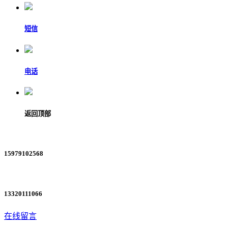
短信
电话
返回顶部
15979102568
13320111066
在线留言