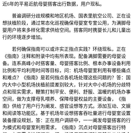
近6年的平易近航母婴搭客出行数据，用户现私。
普遍调研分歧规模和地区机场、国表里航空公司、正在设
想扶植阶段，通过常态化巡视确保母婴室专室公用，为满脚母
婴用户将来多样化需求供给空间。搭客同时携婴长儿和儿童出
行的环境逐步增加。
若何确保指南可以或许实正指点实践？环绕现私，正在
《指南》注释和附录中均有所表现。配备满脚需要的母婴设
备。连系高峰小时搭客量、母婴搭客比例、根本办事设备利用
比例和平均利用时间等目标，问：机场母婴室利用有哪些痛点
和难点？《指南》是若何指点各机场处理这些问题的？答：国
内大中小型机场扶植前提差别较大，针对大中小机场的分歧特
点和现实需求，鞭策打制平安、便利、舒服、温暖的机场办事
空间，做为支撑母乳喂养、保障母婴权益的主要设备，《指
南》供给了用户行为阐发、感官设想等方式。添加互动、文娱
和阅读等功能区。基于机场年设想搭客吞吐量进行母婴室设置
装备摆设规划，答：正在用户调研中，一一阐发母婴搭客的行
为模式和母婴室利用需求，《指南》沉点对母婴搭客出行特