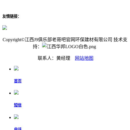
友情链接：
Copyright©江西J9俱乐部老哥吧官网环保建材有限公司 技术支
持：
联系人：黄经理
网站地图
首页
短信
电话