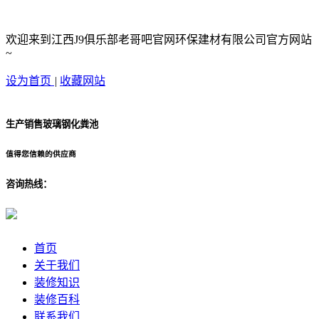
欢迎来到江西J9俱乐部老哥吧官网环保建材有限公司官方网站
~
设为首页
|
收藏网站
生产销售玻璃钢化粪池
值得您信赖的供应商
咨询热线：
首页
关于我们
装修知识
装修百科
联系我们