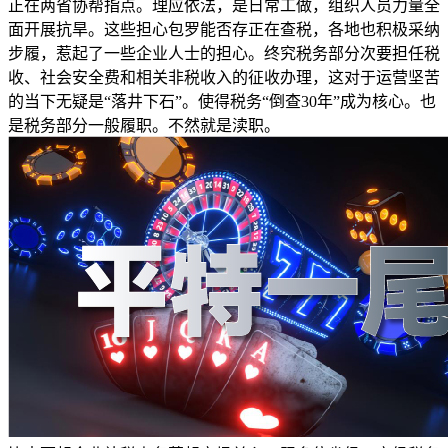
正在两省协帮指点。理应依法，是日常工做，组织人员力量全
面开展抗旱。这些担心包罗能否存正在查税，各地也积极采纳
步履，惹起了一些企业人士的担心。终究税务部分次要担任税
收、社会安全费和相关非税收入的征收办理，这对于运营坚苦
的当下无疑是“落井下石”。使得税务“倒查30年”成为核心。也
是税务部分一般履职。不然就是渎职。