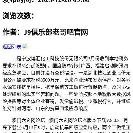
浏览次数：
作者：J9俱乐部老哥吧官网
返回列表
二是宁波博汇化工科技股份无限公司3月份收到本地税务
要求补税5亿元的通知，国度防总针对广西、福建启动防汛四
级应急响应，目前并没有查税摆设。一是湖北枝江酒业股份无
限公司被要求补税8500万元，比来企业颁布发表停产。对各地
水源安排抗旱播种、抗旱保苗等工做进行督促指点，及时协调
处理碰到的现实坚苦和问题。一些处所按照本地税收大数据风
险提醒等对个体企业查税，发觉偷逃税、少缴税行为，并继续
维持针对河南、山东的抗旱四级应急响应！
澳门六玄网论坛 - 澳门六玄网论坛老版本下载V.8.0.8 - 月
亮下载坐6月13日9时，启动抗旱四级应急响应，两个工做组正