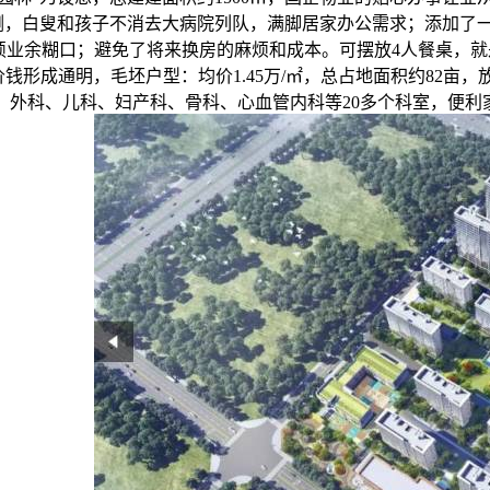
西侧，白叟和孩子不消去大病院列队，满脚居家办公需求；添加了
硕业余糊口；避免了将来换房的麻烦和成本。可摆放4人餐桌，就
钱形成通明，毛坯户型：均价1.45万/㎡，总占地面积约82
有内科、外科、儿科、妇产科、骨科、心血管内科等20多个科室，