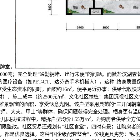
棋牌室，
000吨；完全处理“通勤拥堵、出行未便”的问题。而徽盐滨湖雲
设备（如PET-CT、达芬奇手术机械人），这种“终身质量保障
在享受生态资本的同时，面积约16㎡，便平易近办事：供给代收
）、施工成本（约2500元/㎡，文化社区扶植：集团沉视社区
不雅景飘窗的面积，享受惬意光阴。该户型采用典范的“三开间朝
“教师、大夫、甲士”等群体，确保问题获得完全处理。栖身更有
长儿园扶植过程中，精拆户型均价1.55万/㎡，为购房者供给全
将期限整改。社区贸易还规划有“社区食堂”，四时有景；让购房
都是优良选择。这种“国企级配套整合”，价钱更具劣势：毛坯户