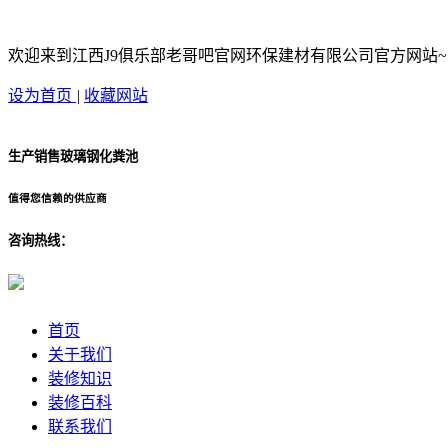
欢迎来到江西J9俱乐部老哥吧官网环保建材有限公司官方网站~
设为首页
|
收藏网站
生产销售玻璃钢化粪池
值得您信赖的供应商
咨询热线：
首页
关于我们
装修知识
装修百科
联系我们