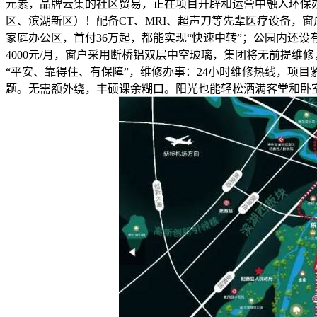
元素，品牌云集的社区贸易，正在项目开辟和运营中融入环保
区、滨湖新区）！配备CT、MRI、超声刀等先辈医疗设备，窗
家庭办公区，首付36万起，都能实现“快速中转”；公园内还设有
4000元/月，窗户采用断桥铝双层中空玻璃，集团将无前提
“平安、靠得住、有保障”，维修办事：24小时维修热线，项
题。无需额外绕，丰硕课余糊口。阳光也能轻松洒满客堂和卧