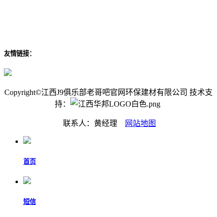
友情链接：
Copyright©江西J9俱乐部老哥吧官网环保建材有限公司 技术支
持：
联系人：黄经理
网站地图
首页
短信