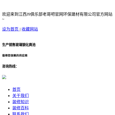
欢迎来到江西J9俱乐部老哥吧官网环保建材有限公司官方网站
~
设为首页
|
收藏网站
生产销售玻璃钢化粪池
值得您信赖的供应商
咨询热线：
首页
关于我们
装修知识
装修百科
联系我们