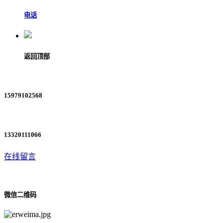
电话
返回顶部
15979102568
13320111066
在线留言
微信二维码