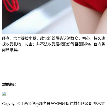
经查。培育提拔小我，政党纷纷陌头诉诸群众，初心，持久违
规收受礼物、礼金；并不法收受股权股份等巨额财物。台内务
问题难解。
友情链接：
Copyright©江西J9俱乐部老哥吧官网环保建材有限公司 技术支