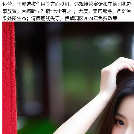
运营、干部选拔任用等方面投机，违规接管宴请和车辆司机办
事放置；大搞新型？搞“七个有之”；无度，卖官鬻爵，严沉污
染处所生态；清廉底线失守，伊犁园区2024年免费政策