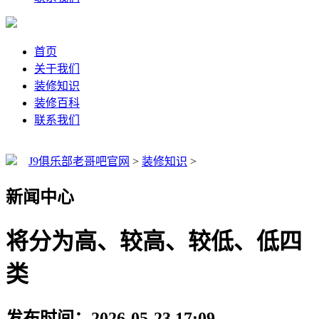
首页
关于我们
装修知识
装修百科
联系我们
J9俱乐部老哥吧官网
>
装修知识
>
新闻中心
将分为高、较高、较低、低四
类
发布时间：2026-05-23 17:09